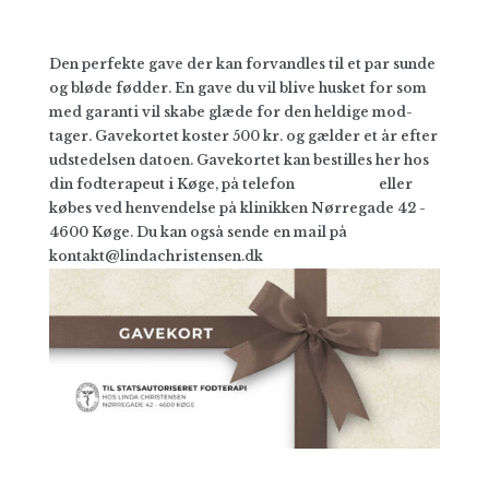
Den perfekte gave der kan forvandles til et par sunde
og bløde fødder. En gave du vil blive husket for som
med garanti vil skabe glæde for den heldige mod­
tager. Gave­kortet koster 500 kr. og gælder et år efter
udste­delsen datoen. Gave­kortet kan bestil­les her hos
din fod­terapeut i Køge, på telefon
31 36 10 05
eller
købes ved hen­vendelse på klinik­ken Nørregade 42 -
4600 Køge. Du kan også sende en mail på
kontakt@lindachristensen.dk