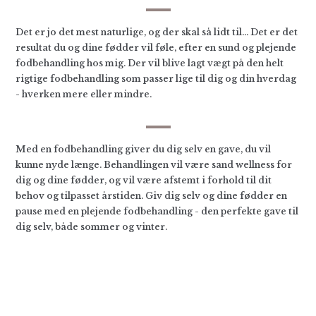
Det er jo det mest naturlige, og der skal så lidt til… Det er det
resultat du og dine fødder vil føle, efter en sund og plejende
fod­be­hand­ling hos mig. Der vil blive lagt vægt på den helt
rigtige fod­behand­ling som pas­ser lige til dig og din hverdag
- hverken mere eller mindre.
Med en fodbehandling giver du dig selv en gave, du vil
kunne nyde længe. Behand­lingen vil være sand well­ness for
dig og dine fødder, og vil være afstemt i for­hold til dit
behov og til­passet årstiden. Giv dig selv og dine fød­der en
pause med en ple­jende fod­behand­ling - den per­fekte gave til
dig selv, både sommer og vinter.