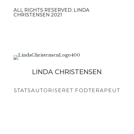
ALL RIGHTS RESERVED: LINDA
CHRISTENSEN 2021
PRIVATLIVSPOLITIK
I
COOKIES
LINDA CHRISTENSEN
STATSAUTORISERET FODTERAPEUT
NØRREGADE 42, 4600 KØGE
TLF: 31361005
E-MAIL:
KONTAKT@LINDACHRISTENSEN.DK