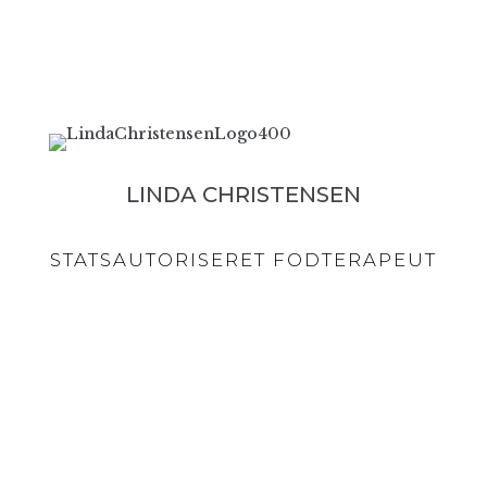
LINDA CHRISTENSEN
STATSAUTORISERET FODTERAPEUT
NØRREGADE 42, 4600 KØGE
TLF: 31361005
E-MAIL
KONTAKT@LINDACHRISTENSEN.DK