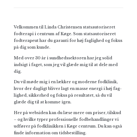
Velkommen til Linda Christensen stats­autori­seret
fodterapi i centrum af Køge. Som stats­autoriseret
fod­terapeut har du garanti for høj faglighed og fokus
på dig som kunde.
Med over 30 år i sundheds­sektoren har jeg solid
indsigt i faget, som jeg vil glæde mig til at dele med
dig.
Du vil møde mig i en lækker og moderne fod­klinik,
hvor der dagligt bliver lagt en masse energi i høj fag­
lighed, sikker­hed og fokus på resul­tatet, så du vil
glæde dig til at komme igen.
Her på websiden kan du læse mere om priser, til­skud
– og hvilke typer pro­fessio­nelle fod­behand­linger vi
udfører på fodklinikken i Køge cen­trum. Du kan også
finde information om tids­bestilling.