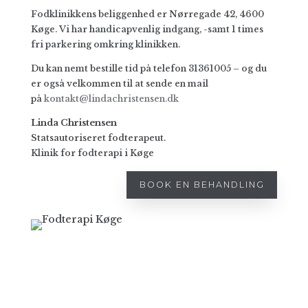
Fodklinikkens belig­genhed er Nørregade 42, 4600
Køge. Vi har handicap­venlig indgang, -samt 1 times
fri parkering omkring klinikken.
Du kan nemt bestille tid på telefon 31361005 – og du
er også velkommen til at sende en mail
på
kontakt@lindachristensen.dk
Linda Christensen
Statsautoriseret fodterapeut.
Klinik for fodterapi i Køge
BOOK EN BEHANDLING